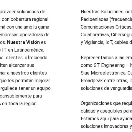
proveer soluciones de
Nuestras Soluciones inc
 con cobertura regional
Radioenlaces (frecuencia
amá con una amplia gama
Comunicaciones Críticas
a empresas operadoras de
Colaborativas, Cibersegu
nos.
Nuestra Visión
es
y Vigilancia, IoT, cables 
e IT en Latinoamérica,
Representamos a las emp
os clientes, ofreciendo
como ST Engineering – N
itan alcanzar sus
Siae Microelettronica, 
nar a nuestros clientes
Broadpeak entre otras, l
que les permitan mejorar
soluciones de vanguardia
orgullece tener un equipo
ncansablemente para
Organizaciones que requ
 en toda la región.
calidad y asequibles par
Estamos aquí para ayudar
soluciones innovadoras y